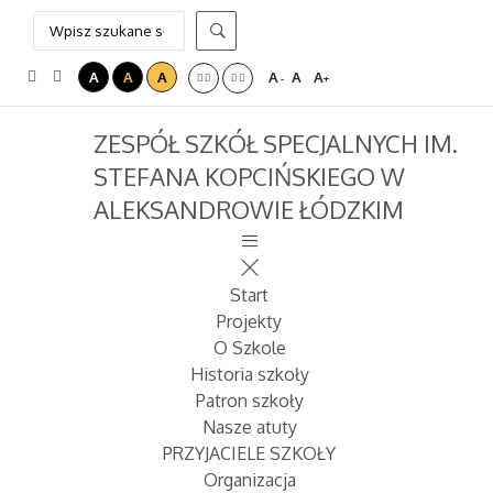
A
A
A
A
A
A
-
+
ZESPÓŁ SZKÓŁ SPECJALNYCH IM.
STEFANA KOPCIŃSKIEGO W
ALEKSANDROWIE ŁÓDZKIM
Start
Projekty
O Szkole
Historia szkoły
Patron szkoły
Nasze atuty
PRZYJACIELE SZKOŁY
Organizacja