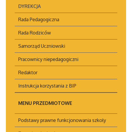
dyrektora
DYREKCJA
Kompetencje
Rada Pedagogiczna
wicedyrektora
Rada Rodziców
Artykuł został
niedziela,
Super
zmieniony.
08, grudzień
User
Samorząd Uczniowski
2019 14:53
Pracownicy niepedagogiczni
Artykuł został
Redaktor
zmieniony.
poniedziałek,
Agniesz
09, grudzień
Przybyla
Instrukcja korzystania z BIP
2019 12:16
MENU PRZEDMIOTOWE
Podstawy prawne funkcjonowania szkoły