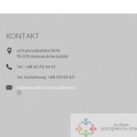
KONTAKT
ul.Franciszkańska 14/16
95-070 Aleksandrów Łódzki
Tel.: +48 42 712 44 67
Tel. komórkowy: +48 501 101 471
sekretariat@zssaleksandrow.pl