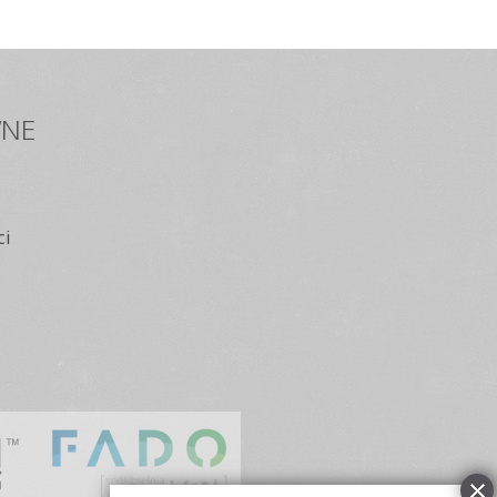
NE
ci