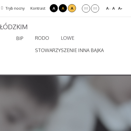
Tryb nocny
Kontrast
A
A
A
A
A
A
-
+
 ŁÓDZKIM
RODO
LOWE
BIP
STOWARZYSZENIE INNA BAJKA