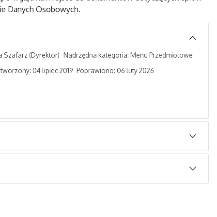
nie Danych Osobowych.
a Szafarz
(Dyrektor)
Nadrzędna kategoria:
Menu Przedmiotowe
tworzony: 04 lipiec 2019
Poprawiono: 06 luty 2026
Osoba
Porównaj
iec 2019 20:27
Super User