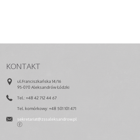
Artykuł został zmieniony.
niedziela, 08, gru
Artykuł został zmieniony.
piątek, 06, luty 
KONTAKT
ul.Franciszkańska 14/16
95-070 Aleksandrów Łódzki
Tel.: +48 42 712 44 67
Tel. komórkowy: +48 501 101 471
sekretariat@zssaleksandrow.pl