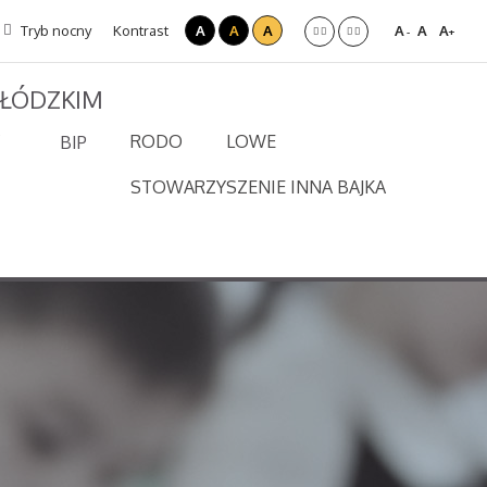
Tryb nocny
Kontrast
A
A
A
A
A
A
-
+
 ŁÓDZKIM
RODO
LOWE
BIP
STOWARZYSZENIE INNA BAJKA