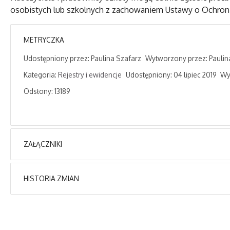
osobistych lub szkolnych z zachowaniem Ustawy o Ochro
METRYCZKA
Udostępniony przez:
Paulina Szafarz
Wytworzony przez:
Paulin
Kategoria:
Rejestry i ewidencje
Udostępniony: 04 lipiec 2019
Wy
Odsłony: 13189
ZAŁĄCZNIKI
Brak załączników.
HISTORIA ZMIAN
Opis zmian
Data
Artykuł został utworzony.
czwartek, 04, lip