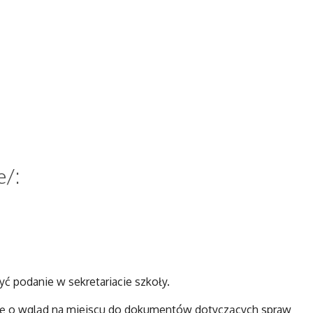
e/:
 podanie w sekretariacie szkoły.
śbę o wgląd na miejscu do dokumentów dotyczących spraw