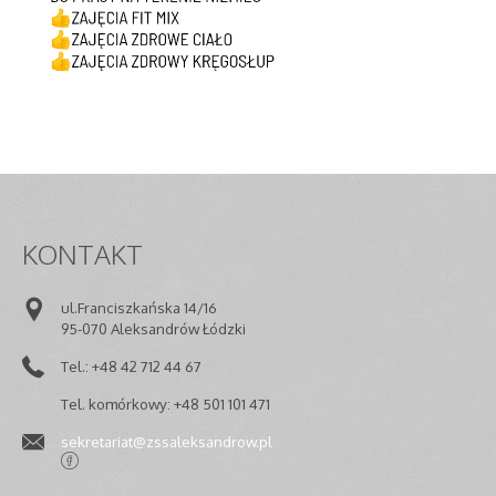
KONTAKT
ul.Franciszkańska 14/16
95-070 Aleksandrów Łódzki
Tel.: +48 42 712 44 67
Tel. komórkowy: +48 501 101 471
sekretariat@zssaleksandrow.pl