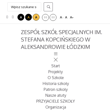
A
A
A
A
A
A
-
+
ZESPÓŁ SZKÓŁ SPECJALNYCH IM.
STEFANA KOPCIŃSKIEGO W
ALEKSANDROWIE ŁÓDZKIM
Start
Projekty
O Szkole
Historia szkoły
Patron szkoły
Nasze atuty
PRZYJACIELE SZKOŁY
Organizacja