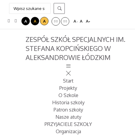
A
A
A
A
A
A
-
+
ZESPÓŁ SZKÓŁ SPECJALNYCH IM.
STEFANA KOPCIŃSKIEGO W
ALEKSANDROWIE ŁÓDZKIM
Start
Projekty
O Szkole
Historia szkoły
Patron szkoły
Nasze atuty
PRZYJACIELE SZKOŁY
Organizacja