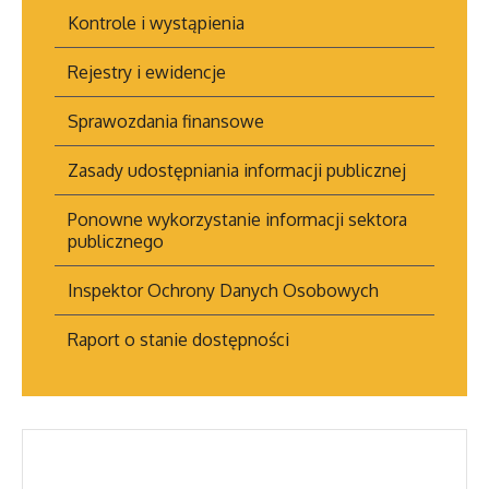
Statut Szkoły
Kontrole i wystąpienia
Podstawowej
Specjalnej nr 5
Rejestry i ewidencje
Statut szkoły
Sprawozdania finansowe
Przysposabiającej do
Pracy
Zasady udostępniania informacji publicznej
Statut ZSS im.
Ponowne wykorzystanie informacji sektora
Aleksandrów Łódzki
publicznego
Statut Przedszkola
Specjalnego
Inspektor Ochrony Danych Osobowych
Dodane załączniki
Raport o stanie dostępności
STATUT ZESPOŁU
SZKÓŁ
SPECJALNYCH IM.
STEFANA
KOPCIŃSKIEGO W
ALEKSANDROWIE