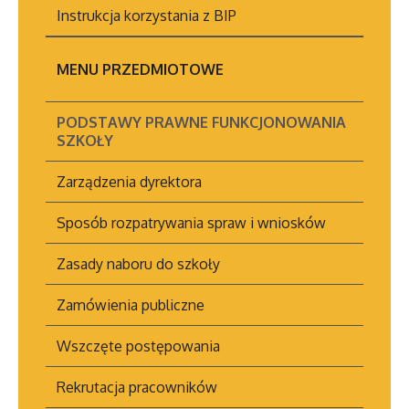
Podstawowej
DO PRACY
Instrukcja korzystania z BIP
Specjalnej nr 5
Statut szkoły
MENU PRZEDMIOTOWE
Przysposabiającej do
Pracy
PODSTAWY PRAWNE FUNKCJONOWANIA
Statut ZSS im.
SZKOŁY
Aleksandrów Łódzki
Zarządzenia dyrektora
Statut Przedszkola
Specjalnego
Sposób rozpatrywania spraw i wniosków
Artykuł został
środa,
Zasady naboru do szkoły
zmieniony.
20,
Agni
Usunięte załączniki
Zamówienia publiczne
kwiecień
Przyb
2022
Statut Szkoły
Wszczęte postępowania
10:48
Branżowej I stopnia
nr 2
Rekrutacja pracowników