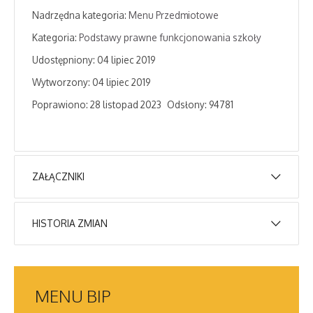
Nadrzędna kategoria:
Menu Przedmiotowe
Kategoria:
Podstawy prawne funkcjonowania szkoły
Udostępniony: 04 lipiec 2019
Wytworzony: 04 lipiec 2019
Poprawiono: 28 listopad 2023
Odsłony: 94781
ZAŁĄCZNIKI
HISTORIA ZMIAN
Tytuł
Typ
Rozmiar
Opis zmian
Data
Osob
STATUT ZESPOŁU
pdf
23.16
SZKÓŁ
MB
MENU
Artykuł został
BIP
Sup
SPECJALNYCH IM.
utworzony.
czwartek,
User
STEFANA