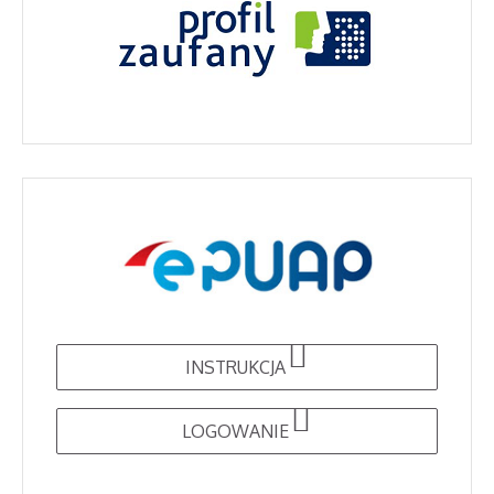
ŁÓDZKIM
STATUT SPECJALNEJ
SZKOŁY
BRANZOWEJ I
STOPNIA NR 2
STATUT SPECJALNEJ
SZKOŁY
PRZYSPOSABIAJĄCA
DO PRACY
STATUT
PRZEDSZKOLA
SPECJALNEGO
INSTRUKCJA
STATUT SPECJALNEJ
SZKOŁY
LOGOWANIE
PODTSAWOWEJ NR
5