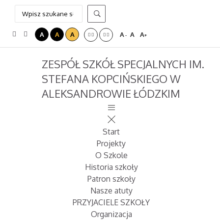
A
A
A
A
A
A
-
+
ZESPÓŁ SZKÓŁ SPECJALNYCH IM.
STEFANA KOPCIŃSKIEGO W
ALEKSANDROWIE ŁÓDZKIM
Start
Projekty
O Szkole
Historia szkoły
Patron szkoły
Nasze atuty
PRZYJACIELE SZKOŁY
Organizacja