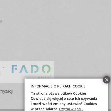
ci
INFORMACJE O PLIKACH COOKIE
fryzacji
Ta strona używa plików Cookies.
Dowiedz się więcej o celu ich używania
i możliwości zmiany ustawień Cookies
w przeglądarce.
Czytaj więcej...