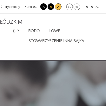
Tryb nocny
Kontrast
A
A
A
A
A
A
-
+
 ŁÓDZKIM
RODO
LOWE
BIP
STOWARZYSZENIE INNA BAJKA