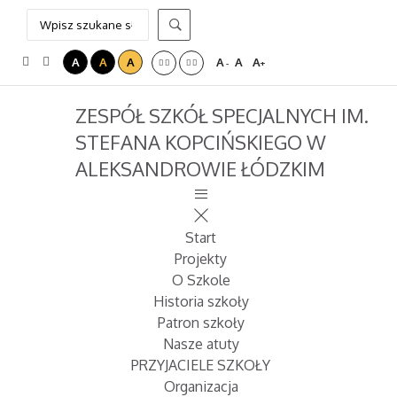
A
A
A
A
A
A
-
+
ZESPÓŁ SZKÓŁ SPECJALNYCH IM.
STEFANA KOPCIŃSKIEGO W
ALEKSANDROWIE ŁÓDZKIM
Start
Projekty
O Szkole
Historia szkoły
Patron szkoły
Nasze atuty
PRZYJACIELE SZKOŁY
Organizacja