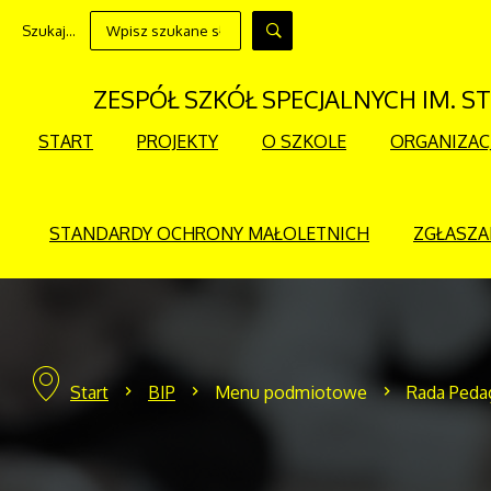
Szukaj...
ZESPÓŁ SZKÓŁ SPECJALNYCH IM. 
START
PROJEKTY
O SZKOLE
ORGANIZAC
STANDARDY OCHRONY MAŁOLETNICH
ZGŁASZA
Start
BIP
Menu podmiotowe
Rada Peda