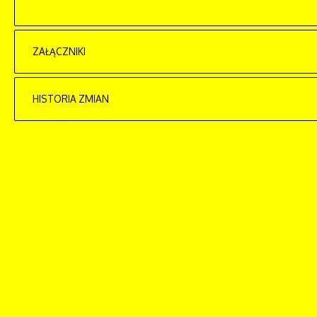
ZAŁĄCZNIKI
Brak załączników.
HISTORIA ZMIAN
Opis zmian
Data
Artykuł został utworzony.
czwartek, 04, lipi
Artykuł został zmieniony.
niedziela, 08, gru