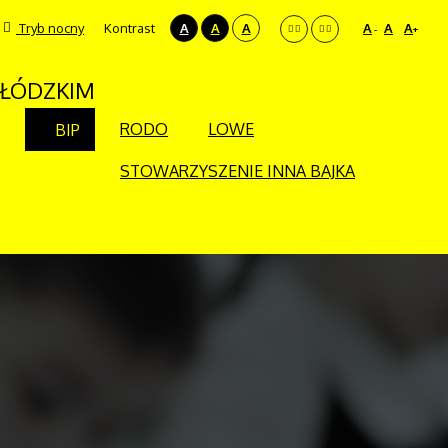
Tryb nocny
Kontrast
A
A
A
A
A
A
-
+
 ŁÓDZKIM
RODO
LOWE
BIP
STOWARZYSZENIE INNA BAJKA