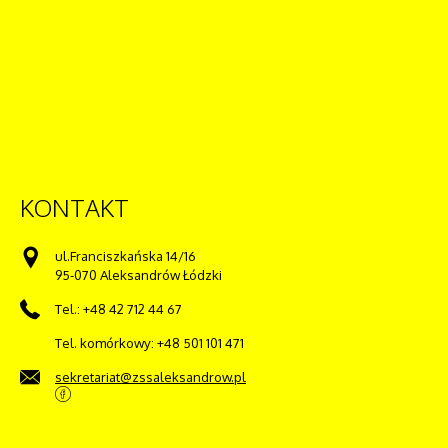
KONTAKT
ul.Franciszkańska 14/16
95-070 Aleksandrów Łódzki
Tel.: +48 42 712 44 67
Tel. komórkowy: +48 501 101 471
sekretariat@zssaleksandrow.pl