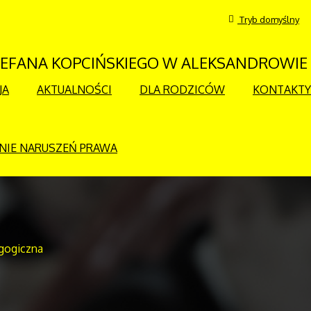
Tryb domyślny
STEFANA KOPCIŃSKIEGO W ALEKSANDROWIE
JA
AKTUALNOŚCI
DLA RODZICÓW
KONTAKTY
NIE NARUSZEŃ PRAWA
gogiczna