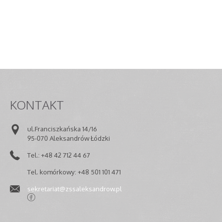
KONTAKT
ul.Franciszkańska 14/16
95-070 Aleksandrów Łódzki
Tel.: +48 42 712 44 67
Tel. komórkowy: +48 501 101 471
sekretariat@zssaleksandrow.pl