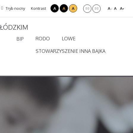
Tryb nocny
Kontrast
A
A
A
A
A
A
-
+
 ŁÓDZKIM
RODO
LOWE
BIP
STOWARZYSZENIE INNA BAJKA