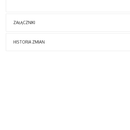
ZAŁĄCZNIKI
Brak załączników.
HISTORIA ZMIAN
Opis zmian
Artykuł został utworzony.
Dodane załączniki
WEWNĄTRZSZKOLNY REGULAMIN OCENIANIA,
KLASYFIKOWANIA I PROMOWANIA UCZNIÓW
Artykuł został zmieniony.