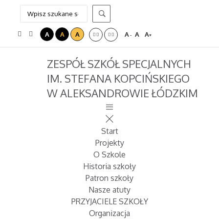
A
A
A
A
A
A
-
+
ZESPÓŁ SZKÓŁ SPECJALNYCH
IM. STEFANA KOPCIŃSKIEGO
W ALEKSANDROWIE ŁÓDZKIM
Start
Projekty
O Szkole
Historia szkoły
Patron szkoły
Nasze atuty
PRZYJACIELE SZKOŁY
Organizacja