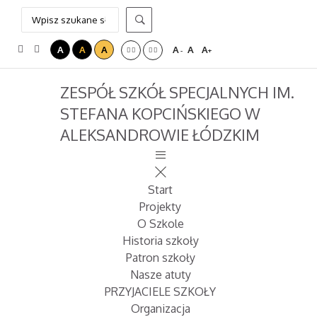
A
A
A
A
A
A
-
+
ZESPÓŁ SZKÓŁ SPECJALNYCH IM.
STEFANA KOPCIŃSKIEGO W
ALEKSANDROWIE ŁÓDZKIM
Start
Projekty
O Szkole
Historia szkoły
Patron szkoły
Nasze atuty
PRZYJACIELE SZKOŁY
Organizacja