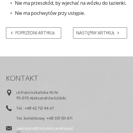
Nie ma przeszkód, by wjechać na wózku do łazienki.
Nie ma pochwytów przy ustępie.
POPRZEDNI ARTYKUŁ
NASTĘPNY ARTYKUŁ
KONTAKT
ul.Franciszkańska 14/16
95-070 Aleksandrów Łódzki
Tel.: +48 42 712 44 67
Tel. komórkowy: +48 501 101 471
sekretariat@zssaleksandrow.pl