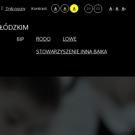
Tryb nocny
Kontrast
A
A
A
A
A
A
-
+
 ŁÓDZKIM
RODO
LOWE
BIP
STOWARZYSZENIE INNA BAJKA