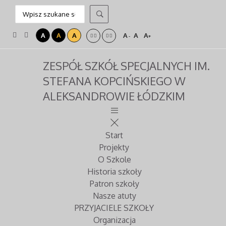
A
A
A
A
A
A
-
+
ZESPÓŁ SZKÓŁ SPECJALNYCH IM.
STEFANA KOPCIŃSKIEGO W
ALEKSANDROWIE ŁÓDZKIM
Start
Projekty
O Szkole
Historia szkoły
Patron szkoły
Nasze atuty
PRZYJACIELE SZKOŁY
Organizacja