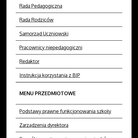
15:20
Rada Pedagogiczna
Rada Rodziców
Artykuł
został
niedziela,
Super
Samorząd Uczniowski
zmieniony.
08,
User
grudzień
Pracownicy niepedagogiczni
2019
15:20
Redaktor
Artykuł
Instrukcja korzystania z BIP
został
niedziela,
Super
zmieniony.
08,
User
MENU PRZEDMIOTOWE
grudzień
2019
15:20
Podstawy prawne funkcjonowania szkoły
Zarządzenia dyrektora