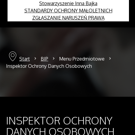
Stowarzyszenie Inna Bajka
STANDARDY OCHRONY MAŁOLETNICH
ZGŁASZANIE NARUSZEŃ PRAWA
Start
BIP
Menu Przedmiotowe
Inspektor Ochrony Danych Osobowych
INSPEKTOR OCHRONY
DANYCH OSOBOWYCH