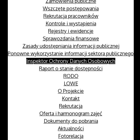
Zamówienia publiczne
Wszczęte postępowania
Rekrutacja pracowników
Kontrole i wystąpienia
Rejestry i ewidencje
Sprawozdania finansowe
Zasady udostępniania informacji publicznej
Ponowne wykorzystanie informacji sektora publicznego
Inspektor Ochrony Danych Osobowych
Raport o stanie dostępności
RODO
LOWE
O Projekcie
Kontakt
Rekrutacja
Oferta i harmonogram zajęć
Dokumenty do pobrania
Aktualności
Fotorelacja