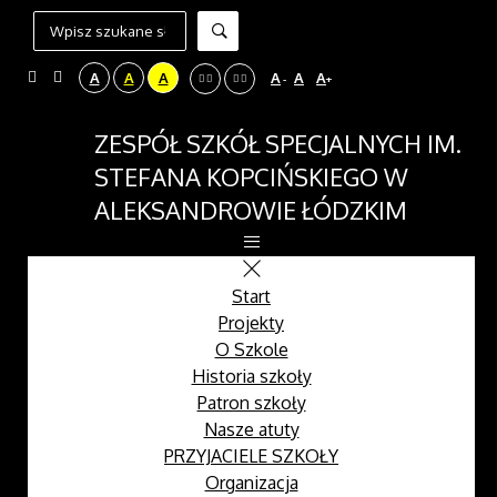
A
A
A
A
A
A
-
+
ZESPÓŁ SZKÓŁ SPECJALNYCH IM.
STEFANA KOPCIŃSKIEGO W
ALEKSANDROWIE ŁÓDZKIM
Start
Projekty
O Szkole
Historia szkoły
Patron szkoły
Nasze atuty
PRZYJACIELE SZKOŁY
Organizacja