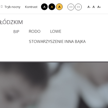
Tryb nocny
Kontrast
A
A
A
A
A
A
-
+
 ŁÓDZKIM
RODO
LOWE
BIP
STOWARZYSZENIE INNA BAJKA