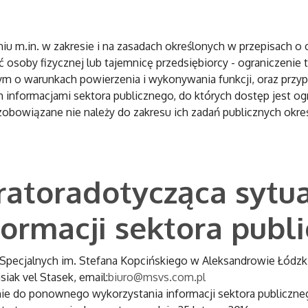
m.in. w zakresie i na zasadach określonych w przepisach o o
soby fizycznej lub tajemnicę przedsiębiorcy - ograniczenie t
tym o warunkach powierzenia i wykonywania funkcji, oraz przyp
h informacjami sektora publicznego, do których dostęp jest og
zobowiązane nie należy do zakresu ich zadań publicznych okr
ratoradotycząca sytu
ormacji sektora publ
pecjalnych im. Stefana Kopcińskiego w Aleksandrowie Łódz
iak vel Stasek, email:
biuro@msvs.com.pl
e do ponownego wykorzystania informacji sektora publicznego n