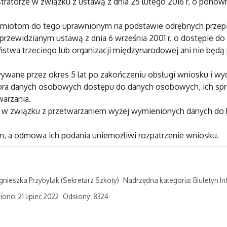
ratorze w związku z ustawą z dnia 25 lutego 2016 r. o ponow
iotom do tego uprawnionym na podstawie odrębnych przepisó
zewidzianym ustawą z dnia 6 września 2001 r. o dostępie do inf
stwa trzeciego lub organizacji międzynarodowej ani nie bę
ane przez okres 5 lat po zakończeniu obsługi wniosku i wyd
tora danych osobowych dostępu do danych osobowych, ich spro
warzania.
gi w związku z przetwarzaniem wyżej wymienionych danych do
a odmowa ich podania uniemożliwi rozpatrzenie wniosku.
gnieszka Przybylak
(Sekretarz Szkoły)
Nadrzędna kategoria:
Biuletyn In
ono: 21 lipiec 2022
Odsłony: 8324