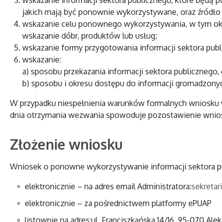
wskazanie informacji sektora publicznego, które będą 
jakich mają być ponownie wykorzystywane, oraz źródło 
wskazanie celu ponownego wykorzystywania, w tym okre
wskazanie dóbr, produktów lub usług;
wskazanie formy przygotowania informacji sektora publ
wskazanie:
a) sposobu przekazania informacji sektora publicznego, 
b) sposobu i okresu dostępu do informacji gromadzon
W przypadku niespełnienia warunków formalnych wniosku w
dnia otrzymania wezwania spowoduje pozostawienie wnios
Złożenie wniosku
Wniosek o ponowne wykorzystywanie informacji sektora p
elektronicznie – na adres email Administratora:
sekretar
elektronicznie – za pośrednictwem platformy ePUAP
listownie na adres:ul. Franciszkańska 14/16, 95-070 Al