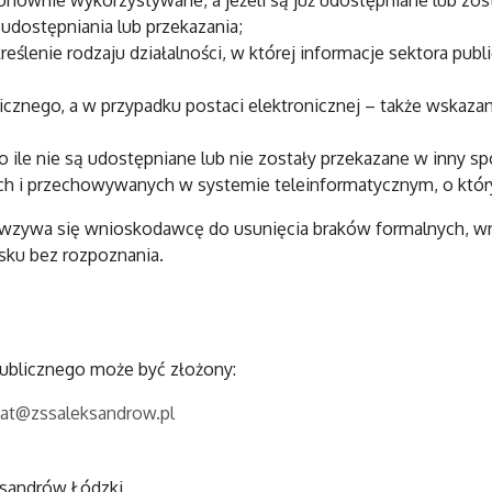
ponownie wykorzystywane, a jeżeli są już udostępniane lub z
udostępniania lub przekazania;
ślenie rodzaju działalności, w której informacje sektora pu
icznego, a w przypadku postaci elektronicznej – także wskaza
o ile nie są udostępniane lub nie zostały przekazane w inny sp
ych i przechowywanych w systemie teleinformatycznym, o któ
zywa się wnioskodawcę do usunięcia braków formalnych, wraz
ku bez rozpoznania.
ublicznego może być złożony:
iat@zssaleksandrow.pl
eksandrów Łódzki