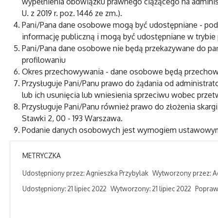
wypełnienia obowiązku prawnego ciążącego na administ
U. z 2019 r. poz. 1446 ze zm.).
Pani/Pana dane osobowe mogą być udostępniane - podm
informację publiczną i mogą być udostępniane w trybie pr
Pani/Pana dane osobowe nie będą przekazywane do pań
profilowaniu
Okres przechowywania - dane osobowe będą przechowyw
Przysługuje Pani/Panu prawo do żądania od administra
lub ich usunięcia lub wniesienia sprzeciwu wobec przet
Przysługuje Pani/Panu również prawo do złożenia skar
Stawki 2, 00 - 193 Warszawa.
Podanie danych osobowych jest wymogiem ustawowym, 
METRYCZKA
Udostępniony przez:
Agnieszka Przybylak
Wytworzony przez:
A
Udostępniony: 21 lipiec 2022
Wytworzony: 21 lipiec 2022
Poprawi