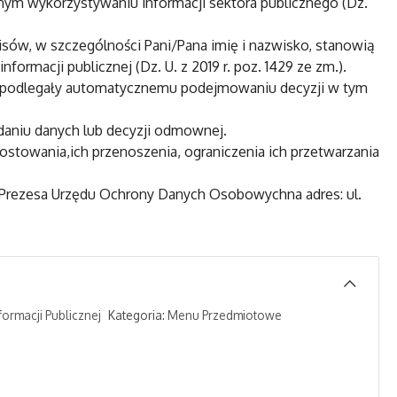
nym wykorzystywaniu informacji sektora publicznego (Dz.
w, w szczególności Pani/Pana imię i nazwisko, stanowią
ormacji publicznej (Dz. U. z 2019 r. poz. 1429 ze zm.).
dą podlegały automatycznemu podejmowaniu decyzji w tym
aniu danych lub decyzji odmownej.
stowania,ich przenoszenia, ograniczenia ich przetwarzania
 Prezesa Urzędu Ochrony Danych Osobowychna adres: ul.
formacji Publicznej
Kategoria:
Menu Przedmiotowe